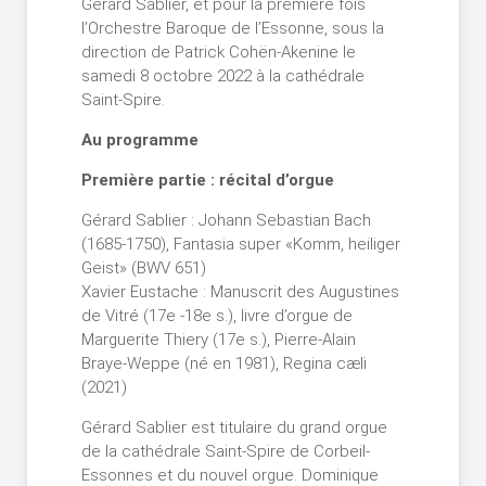
Gérard Sablier, et pour la première fois
l’Orchestre Baroque de l’Essonne, sous la
direction de Patrick Cohën-Akenine le
samedi 8 octobre 2022 à la cathédrale
Saint-Spire.
Au programme
Première partie : récital d’orgue
Gérard Sablier : Johann Sebastian Bach
(1685-1750), Fantasia super «Komm, heiliger
Geist» (BWV 651)
Xavier Eustache : Manuscrit des Augustines
de Vitré (17e -18e s.), livre d’orgue de
Marguerite Thiery (17e s.), Pierre-Alain
Braye-Weppe (né en 1981), Regina cæli
(2021)
Gérard Sablier est titulaire du grand orgue
de la cathédrale Saint-Spire de Corbeil-
Essonnes et du nouvel orgue. Dominique