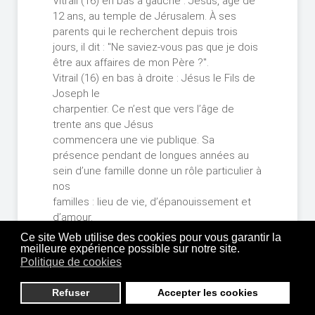
Vitrail (16) en bas à gauche : Jésus, âgé de
12 ans, au temple de Jérusalem. À ses
parents qui le recherchent depuis trois
jours, il dit : "Ne saviez-vous pas que je dois
être aux affaires de mon Père ?".
Vitrail (16) en bas à droite : Jésus le Fils de
Joseph le
charpentier. Ce n’est que vers l’âge de
trente ans que Jésus
commencera une vie publique. Sa
présence pendant de longues années au
sein d’une famille donne un rôle particulier à
nos
familles : lieu de vie, d’épanouissement et
d’amour.
Vitrail (16) en haut à gauche : les noces de
Ce site Web utilise des cookies pour vous garantir la
Cana. Invité à
meilleure expérience possible sur notre site.
Politique de cookies
noces au village de Cana, le vin manquant,
Jésus change l’eau en vin. Marie avait dit
Refuser
Accepter les cookies
aux serviteurs : "Faites tout ce qu’il vous
dira". Invitation à la confiance. Jésus dira un