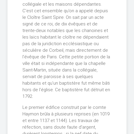
collégiale et les maisons dépendantes.
C’est cet ensemble qu’on a appelé depuis
le Cloître Saint Spire. On sait par un acte
signé de ce roi, de dix évêques et de
trente-deux notables que les chanoines et
les laïcs habitant le cloître ne dépendaient
pas de la juridiction ecclésiastique ou
séculière de Corbeil, mais directement de
l’évêque de Paris. Cette petite portion de la
ville était si indépendante que la chapelle
Saint-Martin, située dans la collégiale,
servait de paroisse à ses quelques
habitants et qu’un baptistère fut même bâti
hors de l’église. Ce baptistère fut détruit en
1792.
Le premier édifice construit par le comte
Haymon brûla à plusieurs reprises (en 1019
et entre 1137 et 1144). Les travaux de
réfection, sans doute faute d’argent,
durèrent longtemps : si la nef date du