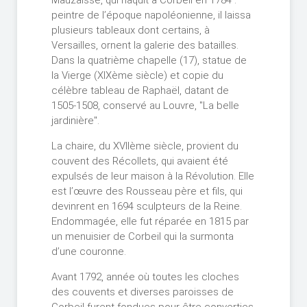
Mauzaisse, qui naquit à Corbeil en 1784 :
peintre de l’époque napoléonienne, il laissa
plusieurs tableaux dont certains, à
Versailles, ornent la galerie des batailles.
Dans la quatrième chapelle (17), statue de
la Vierge (XIXème siècle) et copie du
célèbre tableau de Raphaël, datant de
1505-1508, conservé au Louvre, "La belle
jardinière".
La chaire, du XVIIème siècle, provient du
couvent des Récollets, qui avaient été
expulsés de leur maison à la Révolution. Elle
est l’œuvre des Rousseau père et fils, qui
devinrent en 1694 sculpteurs de la Reine.
Endommagée, elle fut réparée en 1815 par
un menuisier de Corbeil qui la surmonta
d’une couronne.
Avant 1792, année où toutes les cloches
des couvents et diverses paroisses de