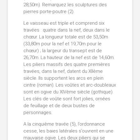
28,50m). Remarquez les sculptures des
pierres porte-poutre (2).
Le vaisseau est triple et comprend six
travées : quatre dans la nef, deux dans le
chœur. La longueur totale est de 53,50m
(33,80m pour la nef et 19,70m pour le
chœur) ; la largeur du transept est de
26,70m. La hauteur de la nef est de 14,60m.
Les piliers massifs des quatre premières
travées, dans la nef, datent du XIIème
siècle. Ils supportent les arcs en plein
cintre (roman). Les voûtes et arc-doubleaux
sont en ogive du XIVème siècle (gothique).
Les clés de voûte sont fort jolies, ornées
de feuillage et de deux bustes de
personnages.
A la cinquième travée (5), l’ordonnance
cesse, les baies latérales s’ouvrent en une
mauvaise ogive. Les deux piliers qui se