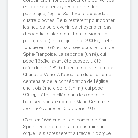
Corbeil furent fondues pour être converties
en bronze et envoyées comme don
patriotique, l’église Saint-Spire possédait
quatre cloches. Deux restèrent pour donner
les heures ou prévenir les citoyens en cas
d’incendie, d’alerte ou utres services. La
plus grosse (un do), qui pèse 2900kg, a été
fondue en 1692 et baptisée sous le nom de
Spire-Françoise. La seconde (un ré), qui
pèse 1350kg, ayant été cassée, a été
refondue en 1810 et bénite sous le nom de
Charlotte-Marie. A l’occasion du cinquième
centenaire de la consécration de l’église,
une troisième cloche (un mi), qui pèse
900kg, a été installée dans le clocher et
baptisée sous le nom de Marie-Germaine-
Jeanne-Yvonne le 10 octobre 1937.
C’est en 1656 que les chanoines de Saint-
Spire décidèrent de faire construire un
orgue. Ils s’adressèrent au facteur d’orgue