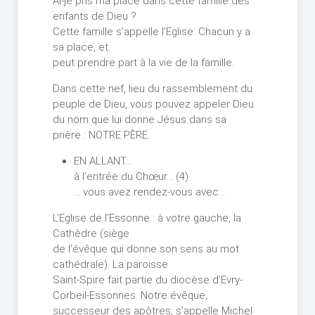
Ai-je pris ma place dans cette famille des
enfants de Dieu ?
Cette famille s’appelle l’Eglise. Chacun y a
sa place, et
peut prendre part à la vie de la famille.
Dans cette nef, lieu du rassemblement du
peuple de Dieu, vous pouvez appeler Dieu
du nom que lui donne Jésus dans sa
prière : NOTRE PÈRE.
EN ALLANT…
à l’entrée du Chœur… (4)
… vous avez rendez-vous avec…
L’Eglise de l’Essonne : à votre gauche, la
Cathèdre (siège
de l’évêque qui donne son sens au mot
cathédrale). La paroisse
Saint-Spire fait partie du diocèse d’Evry-
Corbeil-Essonnes. Notre évêque,
successeur des apôtres, s’appelle Michel