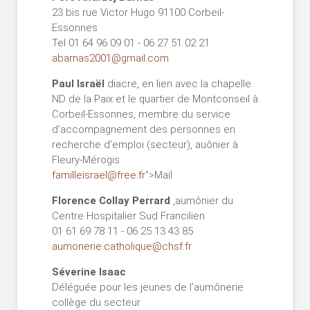
23 bis rue Victor Hugo 91100 Corbeil-
Essonnes
Tel 01 64 96 09 01 - 06 27 51 02 21
abarnas2001@gmail.com
Paul Israël
diacre, en lien avec la chapelle
ND de la Paix et le quartier de Montconseil à
Corbeil-Essonnes, membre du service
d’accompagnement des personnes en
recherche d’emploi (secteur), auônier à
Fleury-Mérogis
familleisrael@free.fr
">Mail
Florence Collay Perrard
,aumônier du
Centre Hospitalier Sud Francilien
01 61 69 78 11 - 06 25 13 43 85
aumonerie.catholique@chsf.fr
Séverine Isaac
Déléguée pour les jeunes de l’aumônerie
collège du secteur