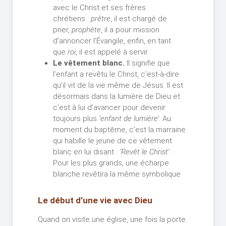
avec le Christ et ses frères
chrétiens :
prêtre
, il est chargé de
prier,
prophète
, il a pour mission
d’annoncer l’Évangile, enfin, en tant
que
roi
, il est appelé à servir.
Le vêtement blanc.
Il signifie que
l’enfant a revêtu le Christ, c’est-à-dire
qu’il vit de la vie même de Jésus. Il est
désormais dans la lumière de Dieu et
c’est à lui d’avancer pour devenir
toujours plus
‘enfant de lumière’
. Au
moment du baptême, c’est la marraine
qui habille le jeune de ce vêtement
blanc en lui disant :
‘Revêt le Christ’
.
Pour les plus grands, une écharpe
blanche revêtira la même symbolique
Le début d’une vie avec Dieu
Quand on visite une église, une fois la porte