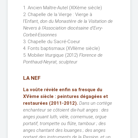
1. Ancien Maître-Autel (XIXème siècle)
2. Chapelle de la Vierge : Vierge à
l’Enfant,
don du Monastère de la Visitation de
Nevers à l’Association diocésaine d’Evry-
Corbeil-Essonnes
3. Chapelle du Sacré-Coeur
4. Fonts baptismaux (XVIIème siècle)
5. Mobilier liturgique (2012)
Florence de
Ponthaud-Neyrat, sculpteur
LA NEF
La voûte révèle enfin sa fresque du
XVème siècle : peintures dégagées et
restaurées (2011-2012).
Dans un cortège
enchanteur se côtoient dix-huit anges : des
anges jouant luth, vièle, cornemuse, orgue
portatif, trompette ou flûte, tambour ; des
anges chantant des louanges ; des anges
portant des instruments de la Passion, et un