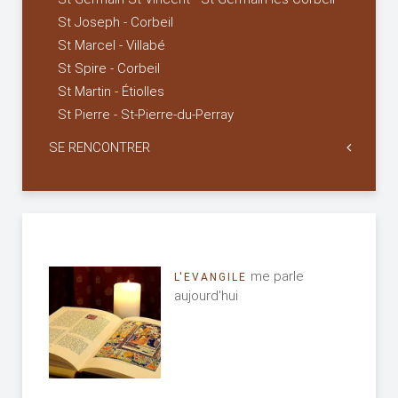
St Joseph - Corbeil
St Marcel - Villabé
St Spire - Corbeil
St Martin - Étiolles
St Pierre - St-Pierre-du-Perray
SE RENCONTRER
me parle
L'EVANGILE
aujourd'hui