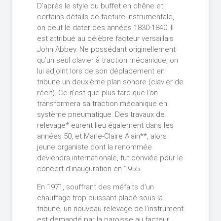
D’après le style du buffet en chêne et
certains détails de facture instrumentale,
on peut le dater des années 1830-1840. Il
est attribué au célèbre facteur versaillais
John Abbey. Ne possédant originellement
qu’un seul clavier à traction mécanique, on
lui adjoint lors de son déplacement en
tribune un deuxième plan sonore (clavier de
récit). Ce n’est que plus tard que l’on
transformera sa traction mécanique en
système pneumatique. Des travaux de
relevage* eurent lieu également dans les
années 50, et Marie-Claire Alain**, alors
jeune organiste dont la renommée
deviendra internationale, fut conviée pour le
concert d’inauguration en 1955.
En 1971, souffrant des méfaits d’un
chauffage trop puissant placé sous la
tribune, un nouveau relevage de l’instrument
est demandé par la paroisse au facteur