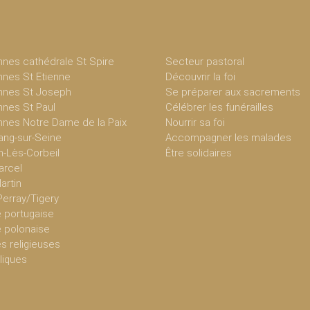
nnes cathédrale St Spire
Secteur pastoral
nnes St Etienne
Découvrir la foi
nnes St Joseph
Se préparer aux sacrements
nnes St Paul
Célébrer les funérailles
nnes Notre Dame de la Paix
Nourrir sa foi
ang-sur-Seine
Accompagner les malades
n-Lès-Corbeil
Être solidaires
arcel
Martin
Perray/Tigery
portugaise
polonaise
 religieuses
liques