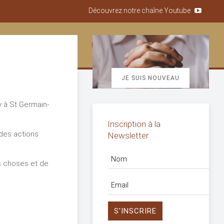
Découvrez notre chaîne Youtube
ACCOMPAGNER
ÊTRE SOLIDAIRES
Les Malades
JE SUIS NOUVEAU
y à St Germain-
Inscription à la
 des actions
Newsletter
es choses et de