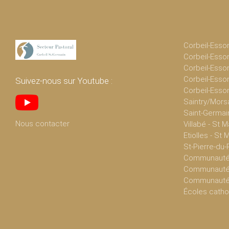
Corbeil-Esso
Corbeil-Esso
Corbeil-Esso
Corbeil-Esso
Suivez-nous sur Youtube :
Corbeil-Esso
Saintry/Mors
Saint-Germai
Nous contacter
Villabé - St M
Etiolles - St 
St-Pierre-du-
Communauté 
Communauté 
Communautés
Écoles catho