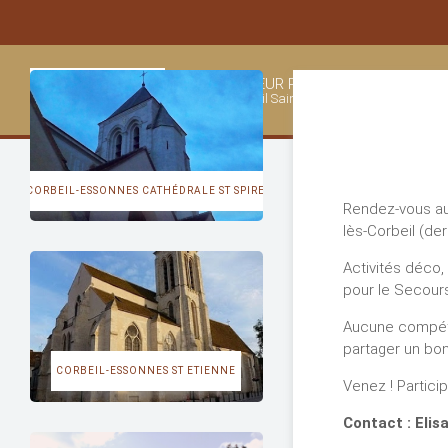
SECTEUR PASTORAL
DÉCO
Corbeil Saint-Germain
La
CORBEIL-ESSONNES CATHÉDRALE ST SPIRE
Rendez-vous au 
lès-Corbeil (derr
Activités déco, 
pour le Secours
Aucune compéten
partager un bo
CORBEIL-ESSONNES ST ETIENNE
Venez ! Particip
Contact : Elis