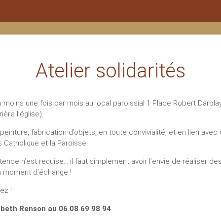
UVRIR
SE PRÉPARER
CÉLÉBRER
NOURRIR
 Foi
Aux Sacrements
Les Funérailles
Sa foi
Atelier solidarités
moins une fois par mois au local paroissial 1 Place Robert Darbla
ière l’église).
peinture, fabrication d’objets, en toute convivialité, et en lien avec
 Catholique et la Paroisse.
ce n’est requise... il faut simplement avoir l’envie de réaliser d
n moment d’échange !
ez !
abeth Renson au 06 08 69 98 94